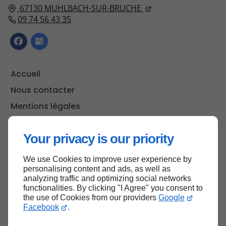
67130
MUHLBACH-SUR-BRUCHE
09 74 56 43 35
Accueil
Nous contacter
Mentions légales
Plan du site
Your privacy is our priority
We use Cookies to improve user experience by
Haut de page
personalising content and ads, as well as
analyzing traffic and optimizing social networks
functionalities. By clicking "I Agree" you consent to
the use of Cookies from our providers
Google
Facebook
.