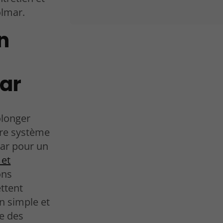
olmar.
n
mar
olonger
tre système
ar pour un
 et
ons
ttent
on simple et
e des