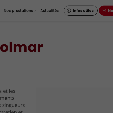
Nos prestations
Actualités
Infos utiles
No
Colmar
 et les
ements
s zingueurs
ntretien et