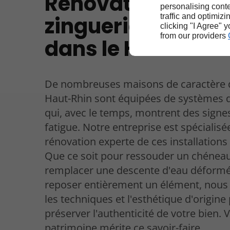
Rénovation de vo
personalising conte
zinguerie ancien
traffic and optimizi
clicking "I Agree" 
from our providers
dans le Haut-Rhi
De nombreuses maisons de caractère 
Haut-Rhin sont équipées de systèmes
qui, avec le temps, montrent des signe
fatigue. Notre entreprise est spécialisé
rénovation experte de ces installations
Que ce soit pour ressouder un chéneau
remplacer une descente d'eau déform
reposer entièrement un élément, nous
les techniques et l'esthétique d'origine
préserver l'authenticité de votre bien. 
patrimoine mérite ce savoir-faire.