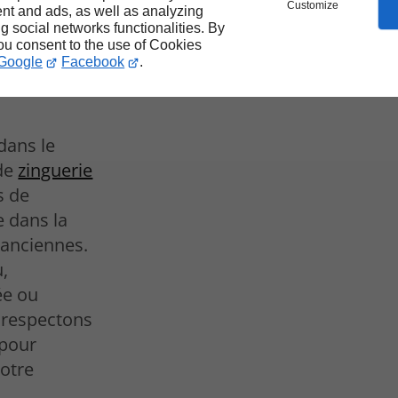
tre
Customize
nt and ads, as well as analyzing
ne
ng social networks functionalities. By
you consent to the use of Cookies
Google
Facebook
.
n
dans le
 de
zinguerie
s de
e dans la
 anciennes.
,
ée ou
 respectons
 pour
Votre