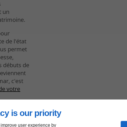
s
t un
atrimoine.
pour
e de l'état
nous permet
lesse,
s débuts de
 deviennent
mar, c'est
de votre
cy is our priority
 improve user experience by