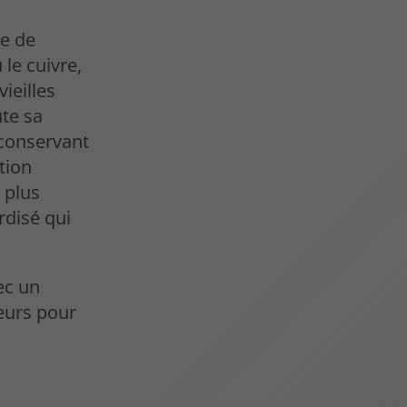
me de
le cuivre,
ieilles
ute sa
 conservant
tion
 plus
rdisé qui
vec un
ueurs pour