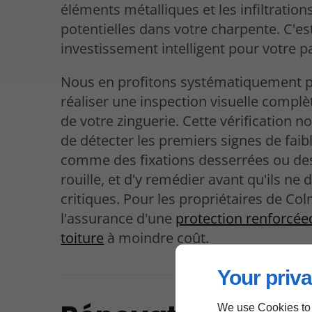
éléments métalliques et les infiltration
potentielles dans votre charpente. C'es
investissement intelligent pour votre p
Nous en profitons systématiquement 
réaliser une inspection visuelle complèt
de votre zinguerie. Cette vérification 
de détecter les premiers signes de faib
comme des fixations desserrées ou de
rouille, et d'y remédier avant qu'ils ne
critiques. Pour les propriétaires de Col
l'assurance d'une
protection renforcée
toiture
à moindre coût.
Your priva
We use Cookies to