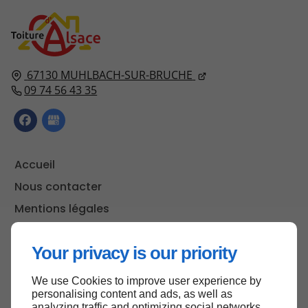
67130
MUHLBACH-SUR-BRUCHE
09 74 56 43 35
Accueil
Nous contacter
Mentions légales
Plan du site
Your privacy is our priority
We use Cookies to improve user experience by
Haut de page
personalising content and ads, as well as
analyzing traffic and optimizing social networks