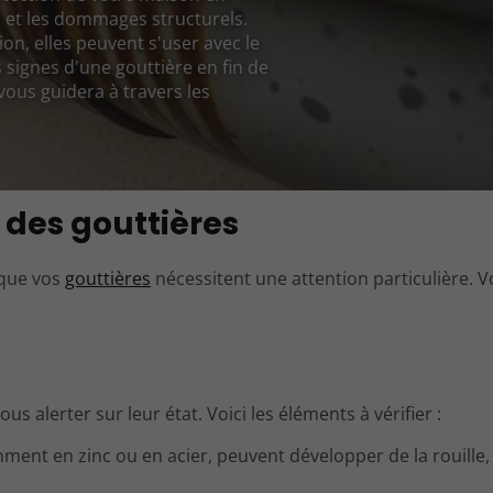
ns et les dommages structurels.
n, elles peuvent s'user avec le
s signes d'une gouttière en fin de
vous guidera à travers les
 des gouttières
 que vos
gouttières
nécessitent une attention particulière. Vo
us alerter sur leur état. Voici les éléments à vérifier :
mment en zinc ou en acier, peuvent développer de la rouille,