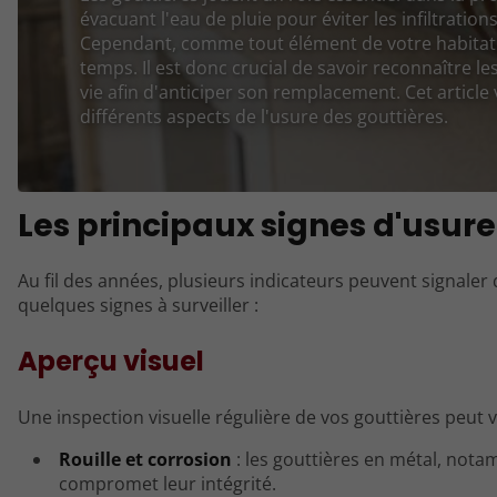
évacuant l'eau de pluie pour éviter les infiltratio
Cependant, comme tout élément de votre habitatio
temps. Il est donc crucial de savoir reconnaître le
vie afin d'anticiper son remplacement. Cet article 
différents aspects de l'usure des gouttières.
Les principaux signes d'usure
Au fil des années, plusieurs indicateurs peuvent signaler
quelques signes à surveiller :
Aperçu visuel
Une inspection visuelle régulière de vos gouttières peut vo
Rouille et corrosion
: les gouttières en métal, nota
compromet leur intégrité.