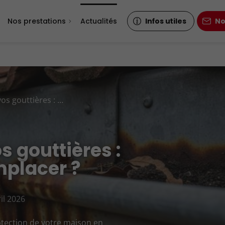
Nos prestations
Actualités
Infos utiles
No
Signes d'usure de vos gouttières : quand faut-il les remplacer ?
s gouttières :
mplacer ?
il 2026
rotection de votre maison en