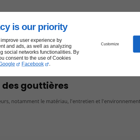
cy is our priority
r des fissures, voire des affaissements. Cela peut comprom
ourdes.
 improve user experience by
Customize
nt and ads, as well as analyzing
ison
ng social networks functionalities. By
you consent to the use of Cookies
Google
Facebook
.
e générale de votre habitation. Des gouttières rouillées ou
des gouttières
eurs, notamment le matériau, l'entretien et l'environnement