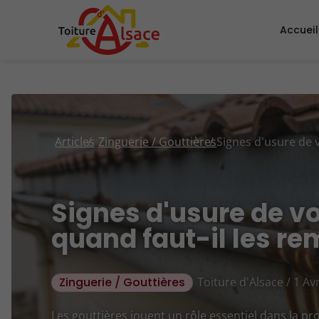
Accueil
Articles
Zinguerie / Gouttières
Signes d'usure de vo
quand faut-il les re
Zinguerie / Gouttières
Toiture d'Alsace / 1 Avr
Les gouttières jouent un rôle essentiel dans la p