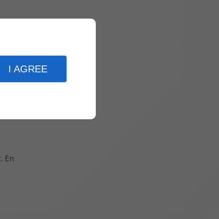
ettre la
I AGREE
 fissurées
. En