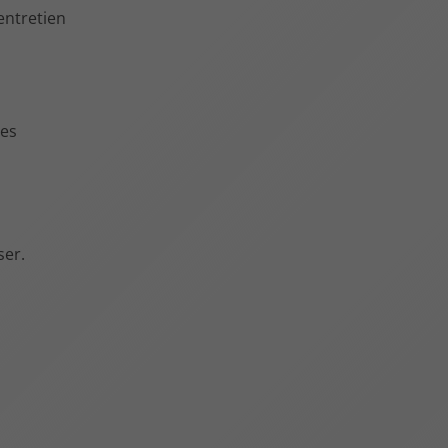
entretien
pes
ser.