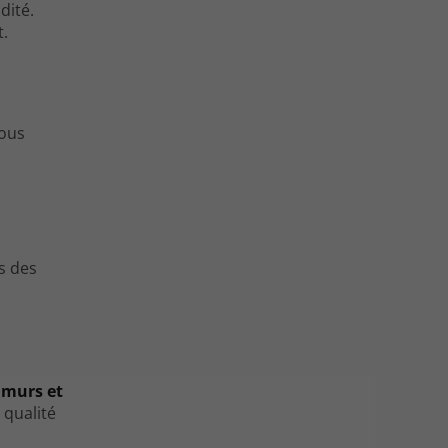
midité.
t.
vous
s des
 murs et
 qualité