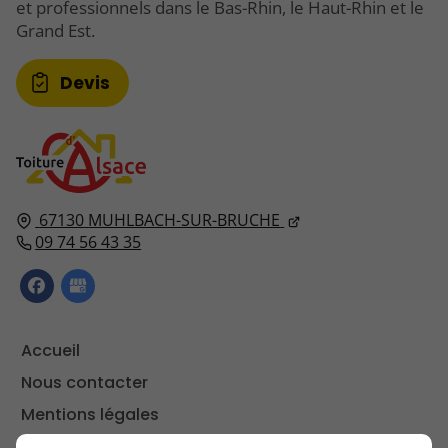
et professionnels dans le Bas-Rhin, le Haut-Rhin et le
Grand Est.
Devis
67130
MUHLBACH-SUR-BRUCHE
09 74 56 43 35
Accueil
Nous contacter
Mentions légales
Plan du site