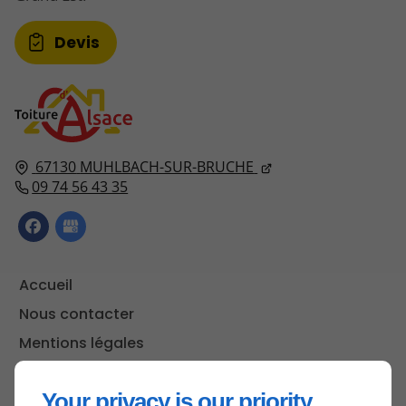
Devis
67130
MUHLBACH-SUR-BRUCHE
09 74 56 43 35
Accueil
Nous contacter
Mentions légales
Plan du site
Your privacy is our priority